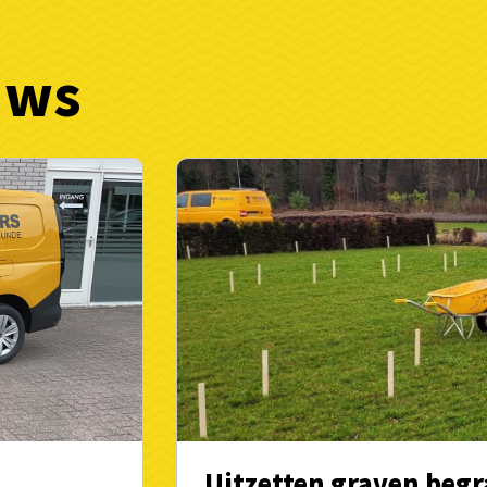
uws
Uitzetten graven begr