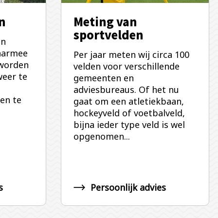
n
Meting van
sportvelden
en
aarmee
Per jaar meten wij circa 100
worden
velden voor verschillende
weer te
gemeenten en
adviesbureaus. Of het nu
en te
gaat om een atletiekbaan,
hockeyveld of voetbalveld,
bijna ieder type veld is wel
opgenomen...
s
Persoonlijk advies