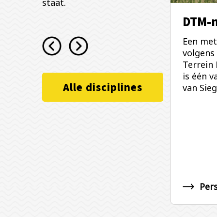
staat.
Situatiemetingen
DTM-
met een landmeter
Een met
volgens
Met een situatiemeting
Terrein
brengen wij de volledige
is één v
bestaande situatie van een
Alle disciplines
van Sie
projectgebied kaart.
Persoonlijk advies
Pers