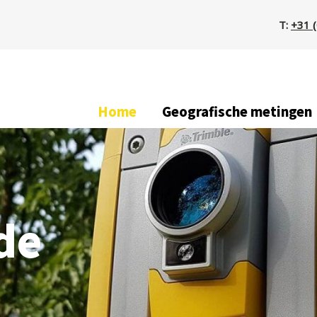
T:
+31 
Home
Geografische metingen
de