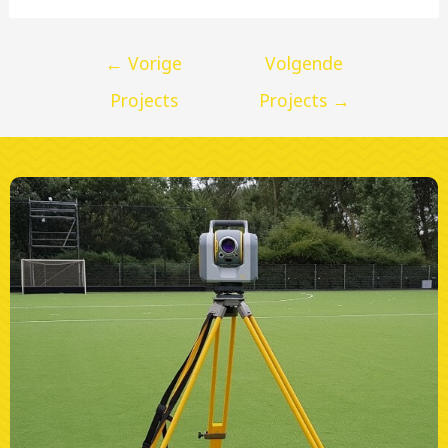
←
Vorige
Volgende
Projects
Projects
→