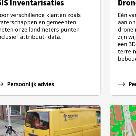
IS Inventarisaties
Dron
oor verschillende klanten zoals
Eén va
aterschappen en gemeenten
aan on
eten onze landmeters punten
drone 
nclusief attribuut- data.
zijn wi
een 3D
terrein
bebouw
Persoonlijk advies
Pe