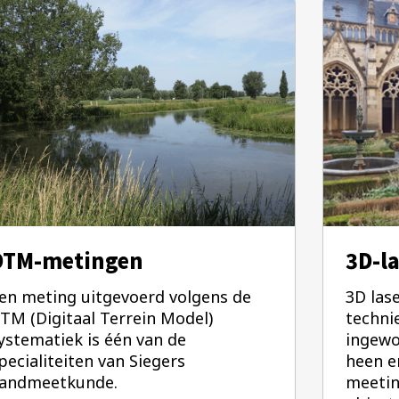
DTM-metingen
3D-l
en meting uitgevoerd volgens de
3D las
TM (Digitaal Terrein Model)
techni
ystematiek is één van de
ingewo
pecialiteiten van Siegers
heen e
andmeetkunde.
meetin