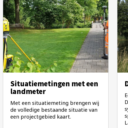
Situatiemetingen met een
landmeter
E
D
Met een situatiemeting brengen wij
s
de volledige bestaande situatie van
s
een projectgebied kaart.
L