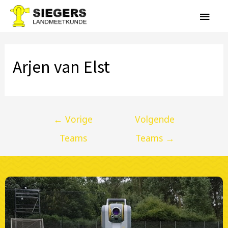
Arjen van Elst
←
Vorige
Volgende
Teams
Teams
→